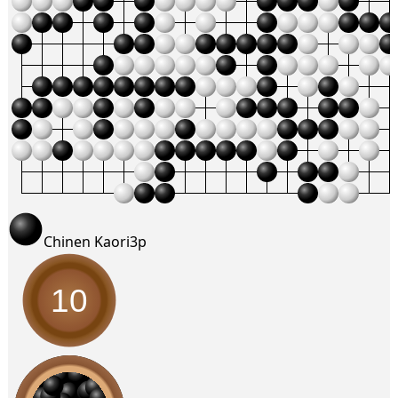
Chinen Kaori
3p
10