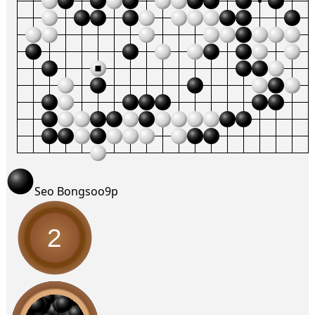
Seo Bongsoo
9p
2