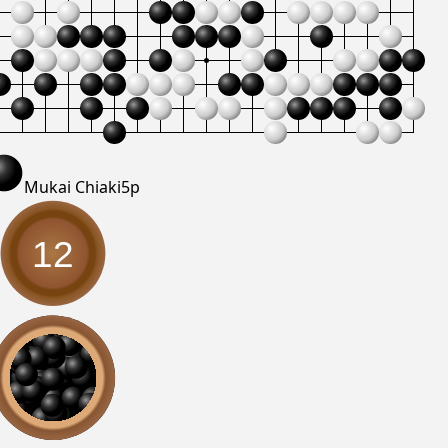
Mukai Chiaki
5p
12