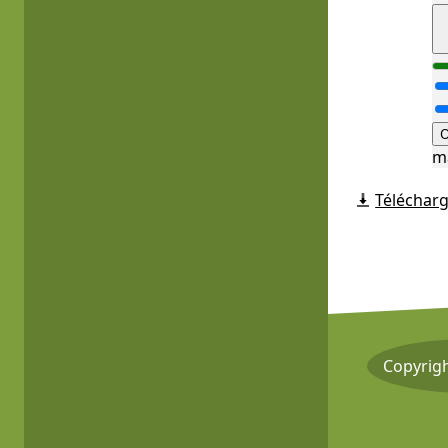
O
m
Télécharg
Copyrig