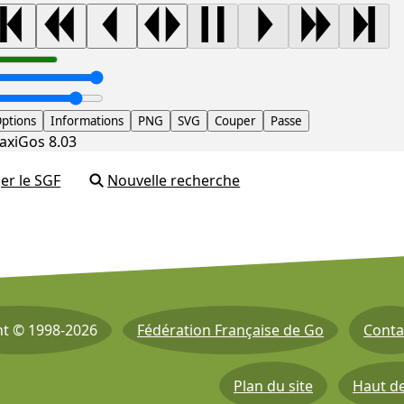
ptions
Informations
PNG
SVG
Couper
Passe
axiGos 8.03
er le SGF
Nouvelle recherche
ht © 1998-2026
Fédération Française de Go
Conta
Plan du site
Haut d