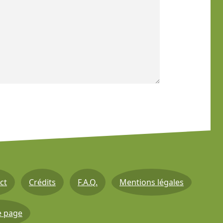
ct
Crédits
F.A.Q.
Mentions légales
e page