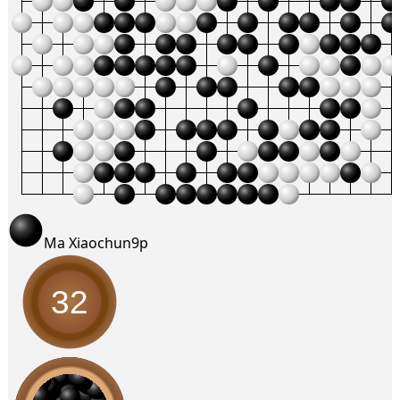
Ma Xiaochun
9p
32