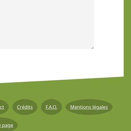
ct
Crédits
F.A.Q.
Mentions légales
e page