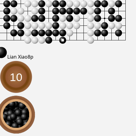
Lian Xiao
8p
10