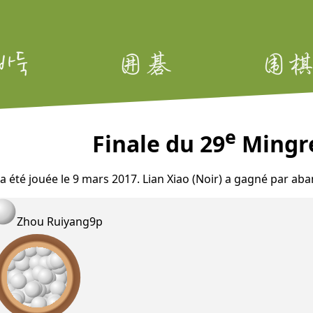
e
Finale du 29
Mingre
 a été jouée le 9 mars 2017. Lian Xiao (Noir) a gagné par a
Zhou Ruiyang
9p