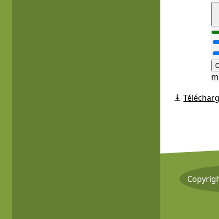
O
m
Télécharg
Copyrig