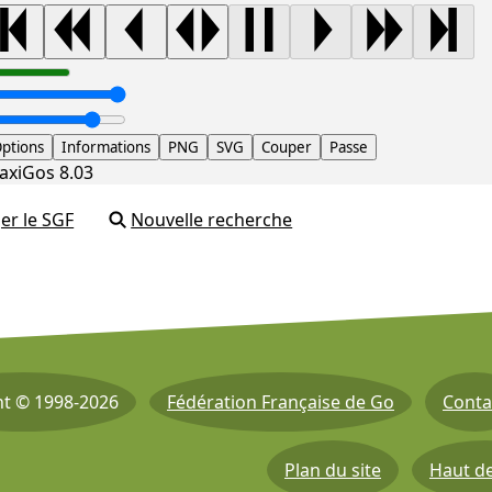
ptions
Informations
PNG
SVG
Couper
Passe
axiGos 8.03
er le SGF
Nouvelle recherche
ht © 1998-2026
Fédération Française de Go
Conta
Plan du site
Haut d