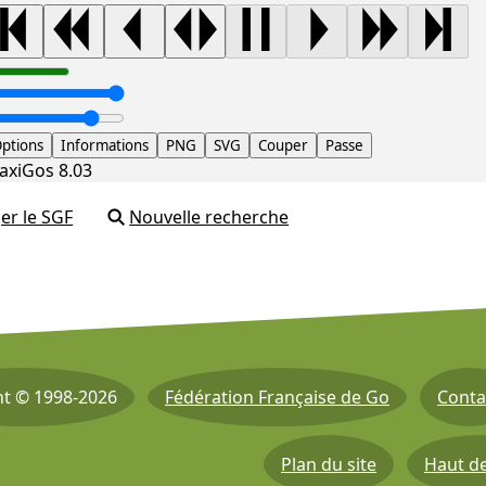
ptions
Informations
PNG
SVG
Couper
Passe
axiGos 8.03
er le SGF
Nouvelle recherche
ht © 1998-2026
Fédération Française de Go
Conta
Plan du site
Haut d