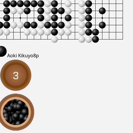
Aoki Kikuyo
8p
3