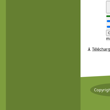
O
m
Télécharg
Copyrig