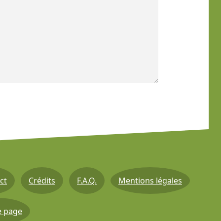
ct
Crédits
F.A.Q.
Mentions légales
e page