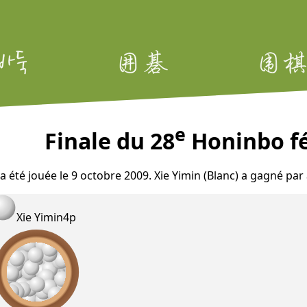
e
Finale du 28
Honinbo fé
 a été jouée le 9 octobre 2009. Xie Yimin (Blanc) a gagné pa
Xie Yimin
4p