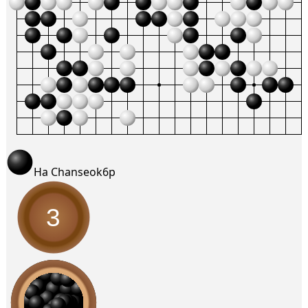
Ha Chanseok
6p
3