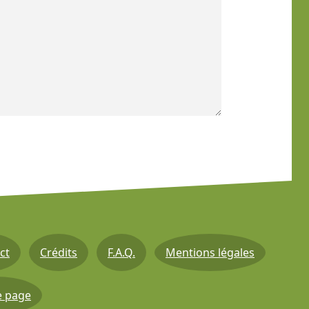
ct
Crédits
F.A.Q.
Mentions légales
e page