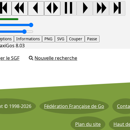
ptions
Informations
PNG
SVG
Couper
Passe
axiGos 8.03
er le SGF
Nouvelle recherche
ht © 1998-2026
Fédération Française de Go
Conta
Plan du site
Haut d