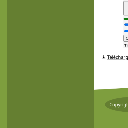
O
m
Télécharg
Copyrig