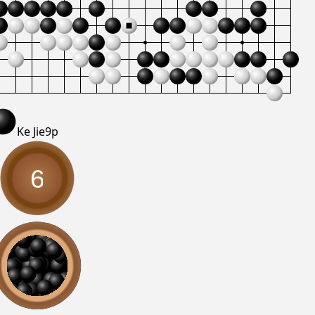
Ke Jie
9p
6