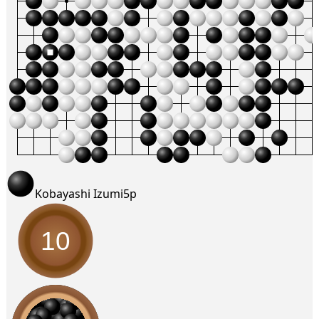
Kobayashi Izumi
5p
10