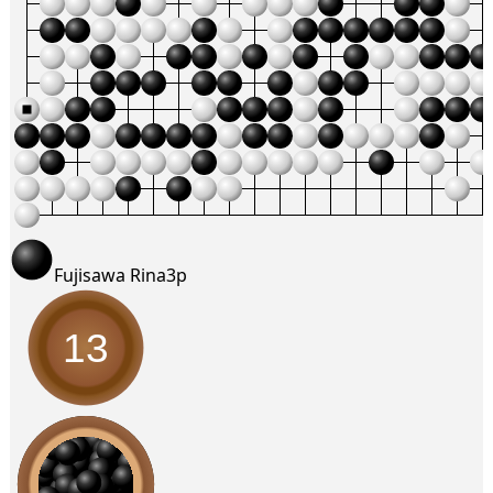
Fujisawa Rina
3p
13