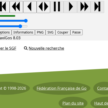
ptions
Informations
PNG
SVG
Couper
Passe
axiGos 8.03
er le SGF
Nouvelle recherche
ht © 1998-2026
Fédération Française de Go
Conta
Plan du site
Haut d