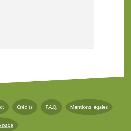
ct
Crédits
F.A.Q.
Mentions légales
e page