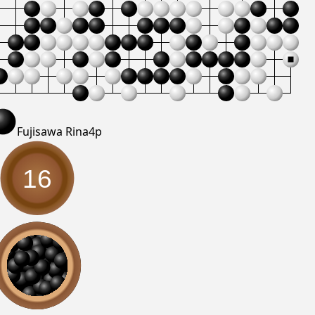
Fujisawa Rina
4p
16