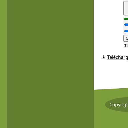
O
m
Télécharg
Copyrig