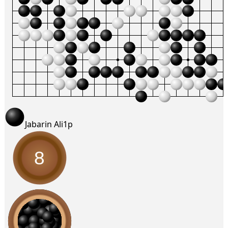
Jabarin Ali
1p
8