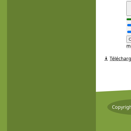
O
m
Télécharg
Copyrig