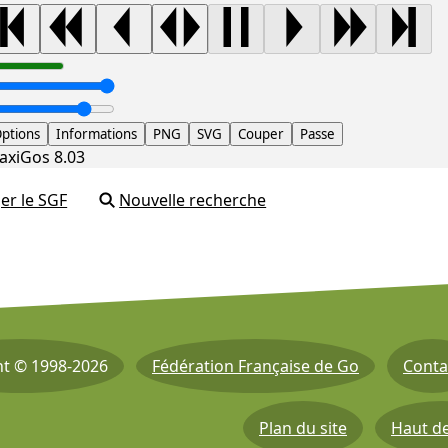
ptions
Informations
PNG
SVG
Couper
Passe
axiGos 8.03
er le SGF
Nouvelle recherche
ht © 1998-2026
Fédération Française de Go
Conta
Plan du site
Haut d