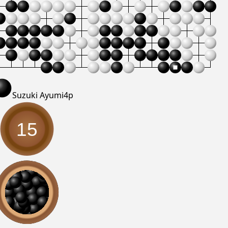
Suzuki Ayumi
4p
15