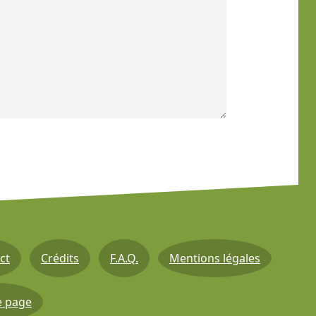
ct
Crédits
F.A.Q.
Mentions légales
e page