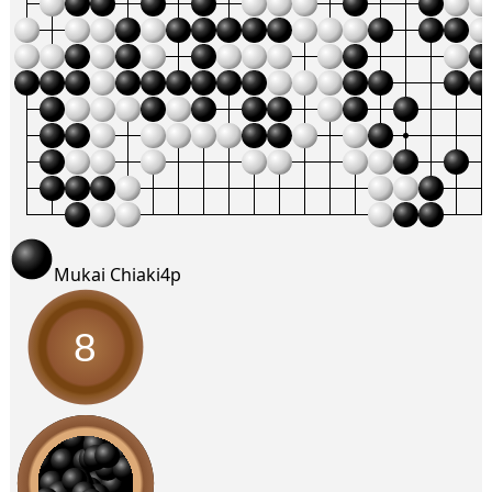
Mukai Chiaki
4p
8