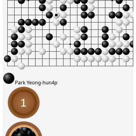
Park Yeong-hun
4p
1