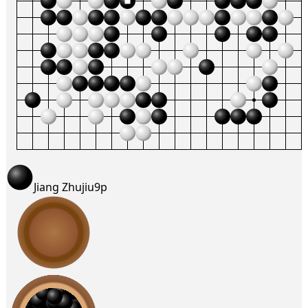
Jiang Zhujiu
9p