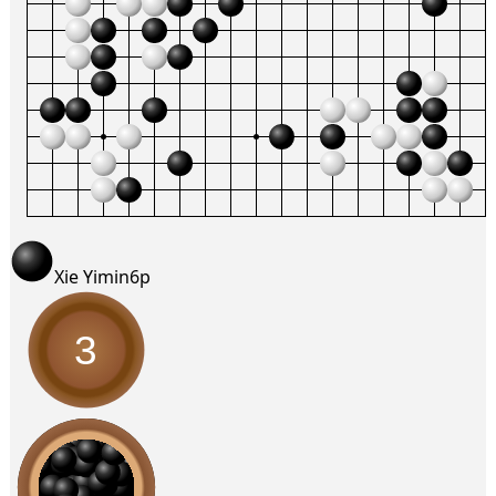
Xie Yimin
6p
3