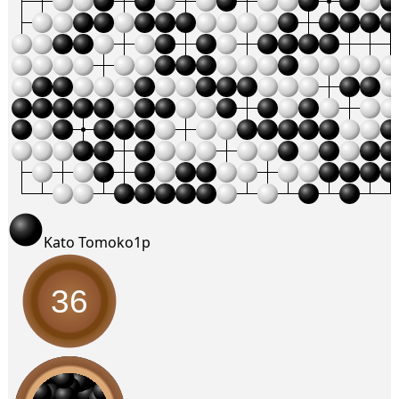
Kato Tomoko
1p
36