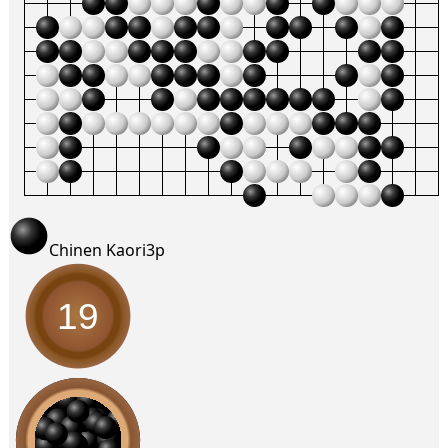
Chinen Kaori
3p
19