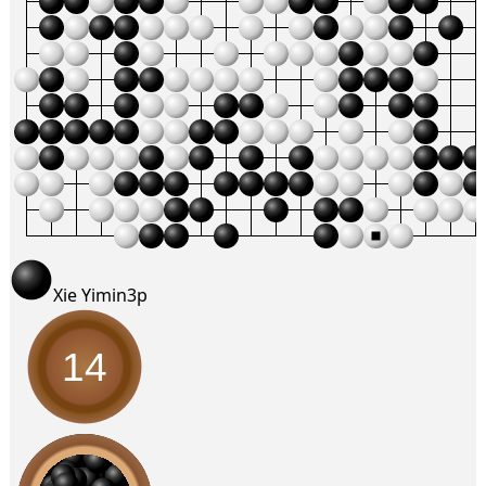
Xie Yimin
3p
14