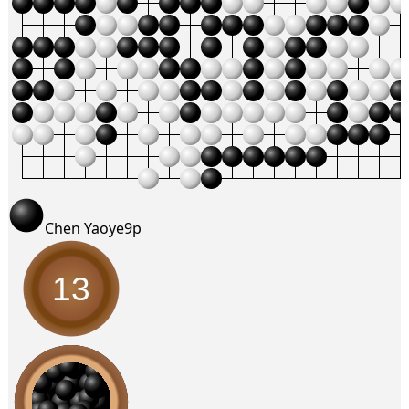
Chen Yaoye
9p
13