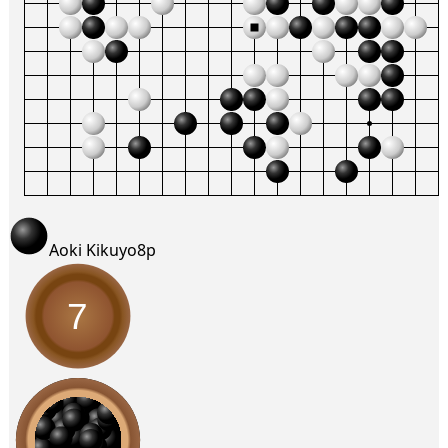
Aoki Kikuyo
8p
7