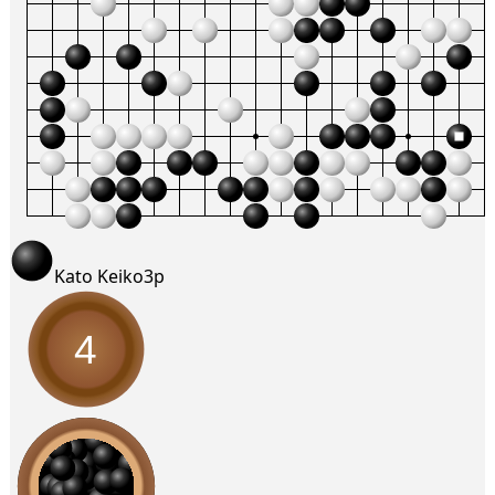
Kato Keiko
3p
4