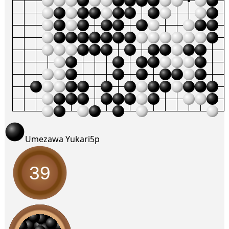
Umezawa Yukari
5p
39