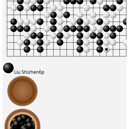
Liu Shizhen
6p