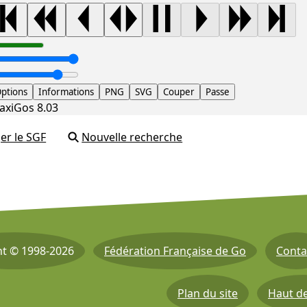
ptions
Informations
PNG
SVG
Couper
Passe
axiGos 8.03
er le SGF
Nouvelle recherche
ht © 1998-2026
Fédération Française de Go
Conta
Plan du site
Haut d