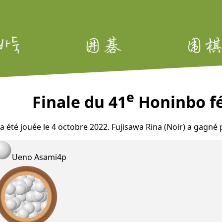
e
Finale du 41
Honinbo fé
 a été jouée le 4 octobre 2022. Fujisawa Rina (Noir) a gagn
Ueno Asami
4p