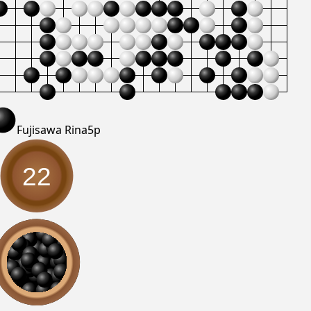
Fujisawa Rina
5p
22