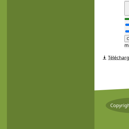
O
m
Télécharg
Copyrig