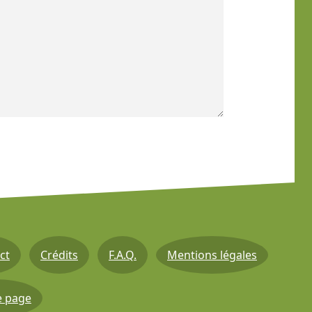
ct
Crédits
F.A.Q.
Mentions légales
e page