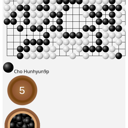
Cho Hunhyun
9p
5