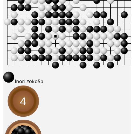
Inori Yoko
5p
4