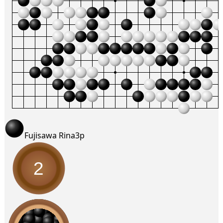
Fujisawa Rina
3p
2