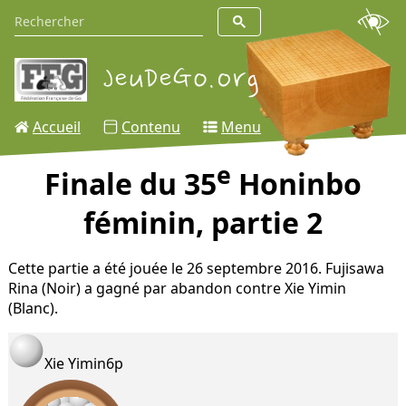
Accueil
Contenu
Menu
e
Finale du 35
Honinbo
féminin, partie 2
Cette partie a été jouée le 26 septembre 2016. Fujisawa
Rina (Noir) a gagné par abandon contre Xie Yimin
(Blanc).
Xie Yimin
6p