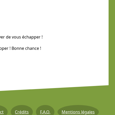
yer de vous échapper !
pper ! Bonne chance !
ct
Crédits
F.A.Q.
Mentions légales