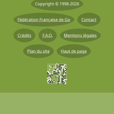
Copyright © 1998-2026
Fédération Française de Go
Contact
Crédits
F.A.Q.
Mentions légales
Plan du site
Haut de page