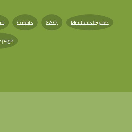
ct
Crédits
F.A.Q.
Mentions légales
e page