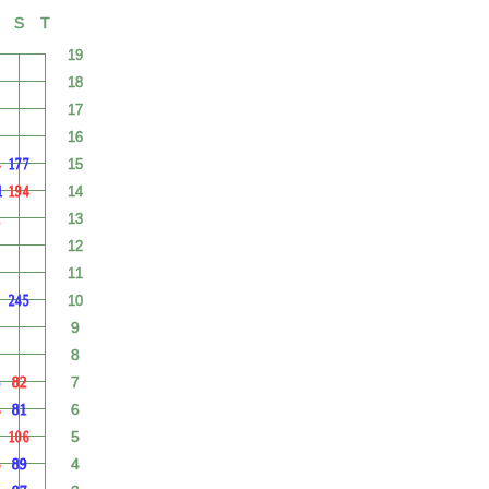
S
T
19
18
17
16
4
15
177
14
1
194
2
13
12
11
10
245
9
8
7
3
82
6
4
81
5
106
4
6
89