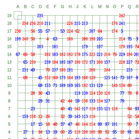
A
B
C
D
E
F
G
H
J
K
L
M
N
O
P
Q
R
19
235
242
18
234
236
210
211
226
215
213
176
241
17
56
55
57
53
62
64
238
224
207
174
5
16
50
63
75
199
240
180
208
198
205
214
4
3
15
7
203
181
179
197
170
195
14
67
66
58
76
202
183
182
192
178
175
222
221
216
229
196
20
13
65
7
230
239
184
185
187
190
172
171
206
137
228
227
12
49
70
231
237
186
191
200
244
233
11
68
45
73
152
188
173
164
193
168
128
125
141
107
9
10
69
71
80
153
189
169
165
132
131
129
140
136
9
28
30
43
77
78
119
139
124
130
120
8
8
29
31
42
44
59
79
138
133
134
127
7
23
40
41
94
9
142
117
118
135
121
126
6
12
26
32
39
52
5
159
158
143
113
116
5
17
15
18
48
37
47
46
99
97
90
144
114
101
7
4
27
14
13
19
60
25
98
92
95
10
91
8
110
218
100
1