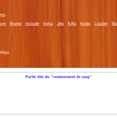
yes
rum
Iframe
Include
Iroha
Jdg
Kifla
Kogo
Loader
Ma
44px
Partie dite du "vomissement de sang"