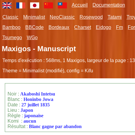
Accueil
Documentation
Classic
Minimalist
NeoClassic
Rosewood
Tatami
Tro
Bamboo
BBCode
Bordeaux
Charset
Eidogo
Fm
Fo
Tsumego
WGo
Maxigos - Manuscript
Temps d'exécution :
568ms
,
1
Maxigos, largeur de la page :
13
Theme = Minimalist (modifié), config = Kifu
Noir :
Akaboshi Intetsu
Blanc :
Honinbo Jowa
Date :
27 juillet 1835
Lieu :
Japon
Règle :
japonaise
Komi :
aucun
Résultat :
Blanc gagne par abandon