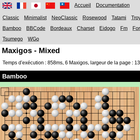
Accueil
Documentation
Classic
Minimalist
NeoClassic
Rosewood
Tatami
Tro
Bamboo
BBCode
Bordeaux
Charset
Eidogo
Fm
Fo
Tsumego
WGo
Maxigos - Mixed
Temps d'exécution :
858ms
,
6
Maxigos, largeur de la page :
13
Bamboo