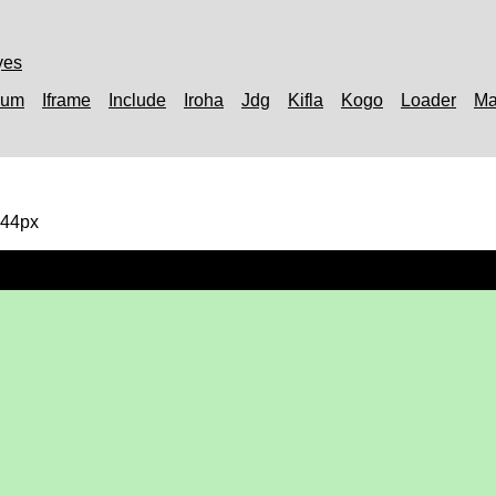
yes
rum
Iframe
Include
Iroha
Jdg
Kifla
Kogo
Loader
Ma
44px