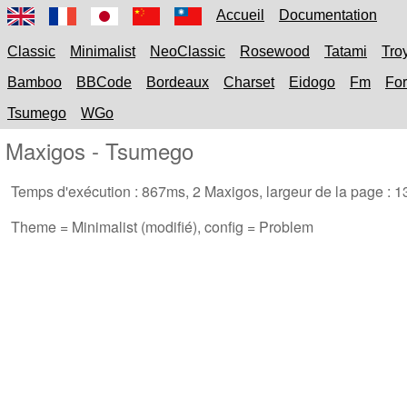
Accueil
Documentation
Classic
Minimalist
NeoClassic
Rosewood
Tatami
Tro
Bamboo
BBCode
Bordeaux
Charset
Eidogo
Fm
Fo
Tsumego
WGo
Maxigos - Tsumego
Temps d'exécution :
867ms
,
2
Maxigos, largeur de la page :
1
Theme = Minimalist (modifié), config = Problem