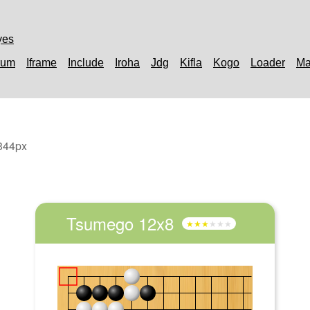
yes
rum
Iframe
Include
Iroha
Jdg
Kifla
Kogo
Loader
Ma
344px
Tsumego 12x8
★★★
★★★