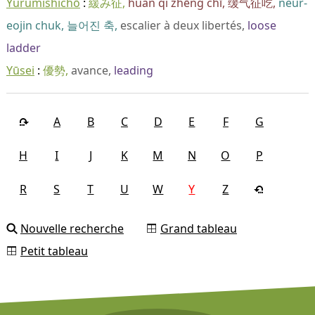
Yurumishichō
緩み征
huǎn qì zhēng chī
缓气征吃
neur-
eojin chuk
늘어진 축
escalier à deux libertés
loose
ladder
Yūsei
優勢
avance
leading
A
B
C
D
E
F
G
H
I
J
K
M
N
O
P
R
S
T
U
W
Y
Z
Nouvelle recherche
Grand tableau
Petit tableau