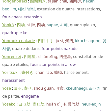
Yongenbiraki
四間開き
sì jiān chāi
四间拆
nekan
beollim
네칸 벌림
extension de quatre intersections
four-space extension
Yonkō
四劫
sì jié
四劫
sapae
사패
quadruple ko
quadruple ko
Yonmoku nakade
四目中手
jù sì
聚四
kkochsagung
꽃
사궁
quatre dedans
four points nakade
Yonrensei
四連星
sì lián xīng
四连星
constellation de
quatre étoiles
four star points in a row
Yoritsuki
寄付き
chán rào
缠绕
harcèlement
harassment
Yose
ヨセ
寄せ
shōu guān
收官
kkeutnaegi
끝내기
fin
de partie
endgame
Yosekō
ヨセ劫
寄せ劫
huǎn qì jié
缓气劫
neur-eojin