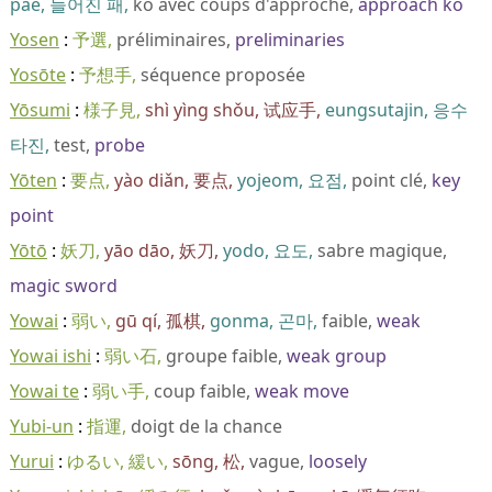
pae
늘어진 패
ko avec coups d'approche
approach ko
Yosen
予選
préliminaires
preliminaries
Yosōte
予想手
séquence proposée
Yōsumi
様子見
shì yìng shǒu
试应手
eungsutajin
응수
타진
test
probe
Yōten
要点
yào diǎn
要点
yojeom
요점
point clé
key
point
Yōtō
妖刀
yāo dāo
妖刀
yodo
요도
sabre magique
magic sword
Yowai
弱い
gū qí
孤棋
gonma
곤마
faible
weak
Yowai ishi
弱い石
groupe faible
weak group
Yowai te
弱い手
coup faible
weak move
Yubi-un
指運
doigt de la chance
Yurui
ゆるい
緩い
sōng
松
vague
loosely