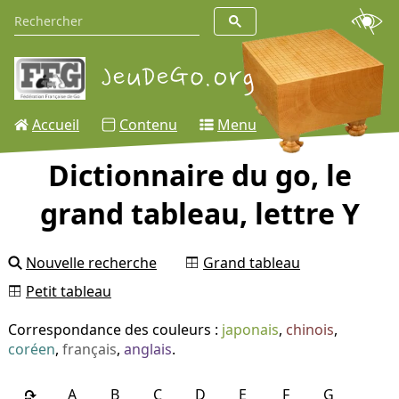
Accueil
Contenu
Menu
Dictionnaire du go, le
grand tableau, lettre Y
Nouvelle recherche
Grand tableau
Petit tableau
Correspondance des couleurs :
japonais
,
chinois
,
coréen
,
français
,
anglais
.
A
B
C
D
E
F
G