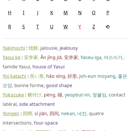
H
I
J
K
M
N
O
P
R
S
T
U
W
Y
Z
Yakimochi
焼餅
jalousie
jealousy
Yasui ke
安井家
Ān jǐng jiā
安井家
Yaseu-iga
야스이가
famille Yasui
house of Yasui
Yoi katachi
良い形
hǎo xíng
好形
joh-eun moyang
좋은
모양
bonne forme
good shape
Yokozuke
横付け
pèng
碰
yeopbut-im
옆붙임
contact
latéral
side attachment
Yongen
四間
sì jiān
四间
nekan
네칸
quatre
intersections
four-space