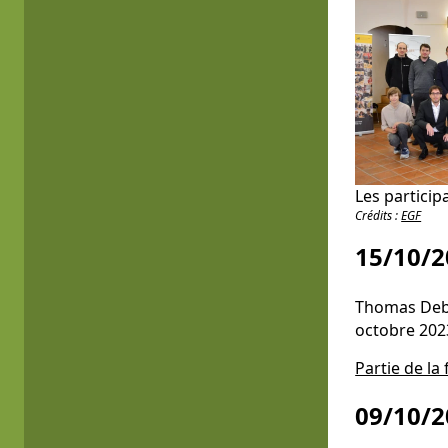
Les particip
Crédits :
EGF
15/10/2
Thomas Deba
octobre 202
Partie de la 
09/10/2