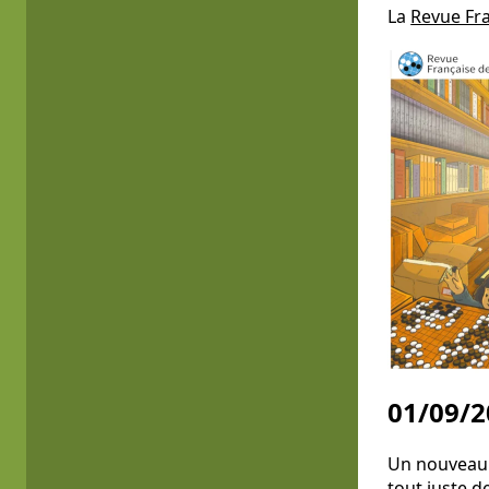
La
Revue Fr
01/09/2
Un nouveau l
tout juste 