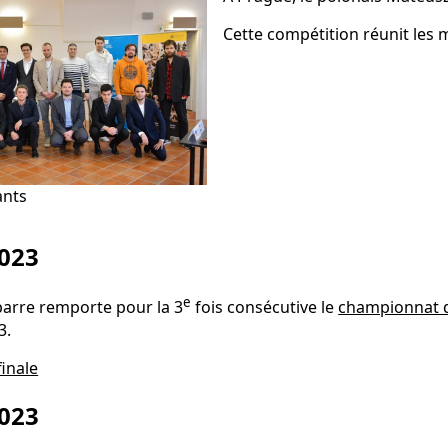
Cette compétition réunit les
ants
023
e
rre remporte pour la 3
fois consécutive le
championnat d
3.
finale
023