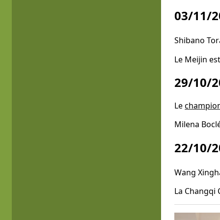
03/11/2
Shibano Tor
Le Meijin es
29/10/2
Le
champion
Milena Boclé
22/10/2
Wang Xingha
La Changqi C