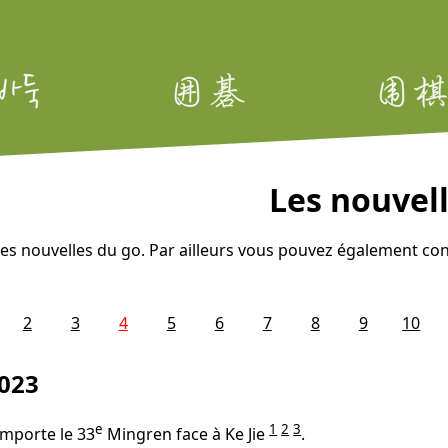
Les nouvel
es nouvelles du go. Par ailleurs vous pouvez également con
2
3
4
5
6
7
8
9
10
023
e
1
2
3
emporte le 33
Mingren face à Ke Jie
.