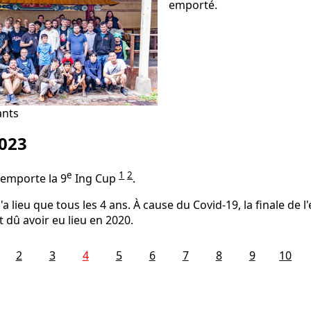
emporté.
ants
023
e
1
2
remporte la 9
Ing Cup
.
'a lieu que tous les 4 ans. À cause du Covid-19, la finale de l
t dû avoir eu lieu en 2020.
2
3
4
5
6
7
8
9
10