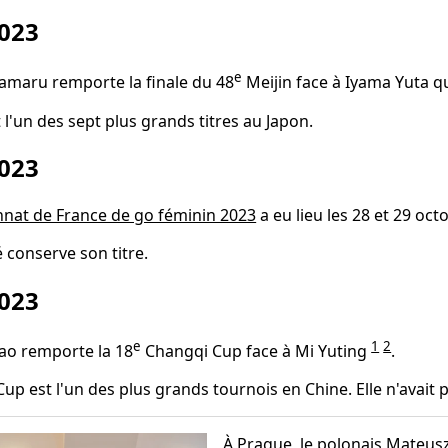
023
e
amaru remporte la finale du 48
Meijin face à Iyama Yuta q
t l'un des sept plus grands titres au Japon.
023
nat de France de go féminin 2023
a eu lieu les 28 et 29 oc
 conserve son titre.
023
e
1
2
o remporte la 18
Changqi Cup face à Mi Yuting
.
up est l'un des plus grands tournois en Chine. Elle n'avait p
À Prague, le polonais Mateus