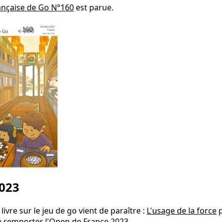
ançaise de Go N°160
est parue.
023
ivre sur le jeu de go vient de paraître :
L'usage de la force
p
de remporter l'Open de France 2023.