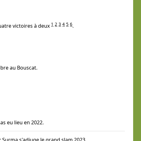
1
2
3
4
5
6
uatre victoires à deux
.
tobre au Bouscat.
as eu lieu en 2022.
z Surma s'adjuge le
grand slam 2023
.