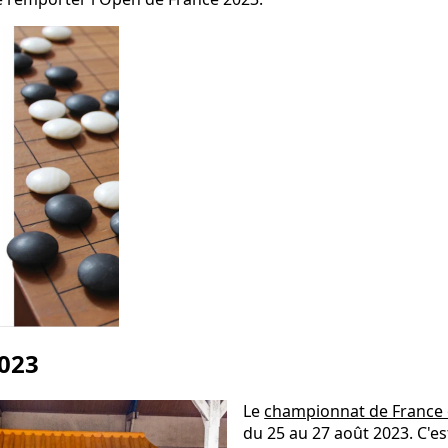
023
Le
championnat de France
du 25 au 27 août 2023. C'e